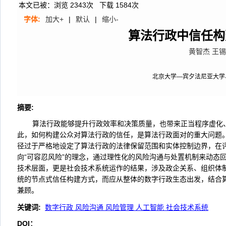
本文已被：浏览
2343
次 下载
1584
次
字体:
加大+
|
默认
|
缩小-
算法行政中信任构
黄智杰 王
北京大学—宾夕法尼亚大学
摘要
:
算法行政能够提升行政效率和决策质量，也带来正当程序虚化
此，如何构建公众对算法行政的信任，是算法行政面对的重大问题。
径过于严格地设定了算法行政的法律保留范围和实体控制边界，在评
向“可容忍风险”的理念，通过理性化的风险沟通与处置机制来动态
技术层面，更是社会技术系统运作的结果，涉及政企关系、组织体
统的节点式信任构建方式，而应从整体的数字行政生态出发，结合
兼顾。
关键词
:
数字行政 风险沟通 风险管理 人工智能 社会技术系统
DOI：