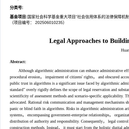
分类号
:
基金项目:
国家社会科学基金重大项目“社会信用体系的法律保障机制研究
（项目编号： 202506010235）
Legal Approaches to Buildi
Huan
Abstract
:
Although algorithmic administration can enhance administrative eff
procedural erosion， impairment of citizens' rights， and obscured acco
public trust in algorithms is a significant issue faced by algorithmic ad
standard” overly rigidly defines the scope of legal reservation and subst
scientificity of assessment methods and scenario-specific applicability. 
advocated. Rational risk communication and management mechanisms sho
panic or blind faith in algorithms. Risks in algorithmic administration ar
systems， encompassing government-enterprise relationships， organiza
distribution of authority and responsibility. Consequently， legal control
construction methods. Instead， it must start from the holistic digital ad