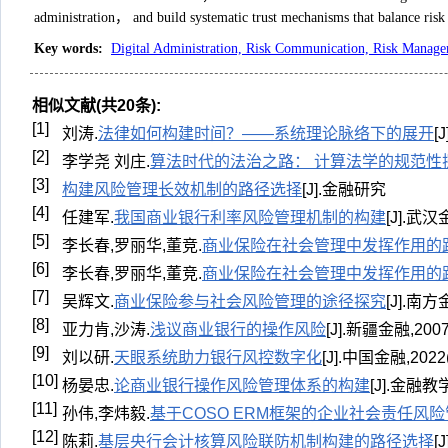
administration， and build systematic trust mechanisms that balance ri
Key words
:
Digital Administration, Risk Communication, Risk Manageme
相似文献(共20条):
[1]
刘涛.
法律如何构建时间？——系统理论脉络下的展开
[
[2]
李学尧 刘庄.
算法时代的法治之路： 计算法学的规范性
[3]
构建风险管理长效机制的路径选择
[J].金融研究
[4]
任建军.
我国商业银行利率风险管理机制的构建
[J].武汉金
[5]
李长春,罗丽华,董竞.
商业保险在社会管理中发挥作用的
[6]
李长春,罗丽华,董竞.
商业保险在社会管理中发挥作用的
[7]
吴辉文.
商业保险参与社会风险管理的途径探究
[J].南方金
[8]
亚力肯,沙涛.
浅议商业银行的操作风险
[J].新疆金融,2007(
[9]
刘以研.
天眼系统助力银行风控数字化
[J].中国金融,2022(2
[10]
杨晏忠.
论商业银行操作风险管理体系的构建
[J].金融教学
[11]
孙伟,李炜毅.
基于COSO ERM框架的企业社会责任风
[12]
陈莉.
基层央行会计核算风险联防机制构建的路径选择
[