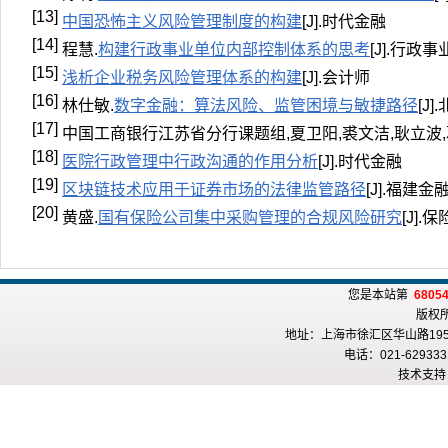
[13]
中国恐怖主义风险管理制度的构建
[J].时代金融
[14]
程慧.
构建行政事业单位内部控制体系的思考
[J].行政事
[15]
浅析企业税务风险管理体系的构建
[J].会计师
[16]
林仕敏.
数字金融：算法风险、监管困境与敏捷路径
[J]
[17]
中国工商银行江苏省分行课题组,夏卫阳,裘文洁,耿立波,葛
[18]
医院行政管理中行政沟通的作用分析
[J].时代金融
[19]
区块链技术应用于证券市场的法律监管路径
[J].福建金
[20]
黄盛.
国有保险公司集中采购管理的合规风险研究
[J].保
您是本站第
6805
版权
地址：上海市徐汇区华山路195
电话：021-6293331
技术支持