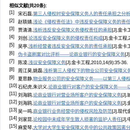
相似文献(共20条):
[1]
宋石磊.
第三人侵权时安全保障义务人的责任承担之分
[2]
赵轶婧.
浅论《侵权责任法》中违反安全保障义务的责
[3]
贾清清.
浅析违反安全保障义务侵权责任的承担
[J].金卡工
[4]
刘创.
论违反安全保障义务的侵权责任构成
[J].金卡工程,20
[5]
吴亭.
浅析经营者违反安全保障义务的责任承担
[J].金卡工
[6]
伪卡盗刷案对比评析——论商业银行的安全保障义务
[
[7]
陈凌.
浅议安全保障义务
[J].金卡工程,2010,14(9):35-36.
[8]
周江昊,姚磊.
浅析第三人侵权下的物业公司安全保障义
[9]
夏思静.
物业服务公司的安全保障义务——以第三人侵
[10]
石纪虎,朱识义.
论商业银行对客户的安全保障义务——
[11]
刘海鸥.
论商业银行对营业场所客户的安全保障义务
[J]
[12]
刘海鸥.
论商业银行对营业场所客户的安全保障义务
[J]
[13]
吴一鸣.
商业银行业务经营中的侵权风险及防范
[J].现代金
[14]
刘家昆.
论校园中未成年学生致人损害的监护人责任
[J]
[15]
麻爱琴.
大学对大学生安全保障义务中的公共政策因素