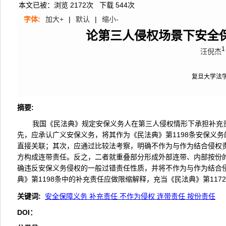
本文已被：浏览
2172
次 下载
544
次
字体:
加大+
|
默认
|
缩小-
论第三人侵权场景下安全
1
汪倪杰
复旦大学法
摘要
:
我国《民法典》规定安保义务人在第三人侵权情形下承担补充
先，应承认广义安保义务，将其作为《民法典》第1198条安保义
直接关联；其次，应通过比较法考察，明确不作为与作为结合侵权
方构成连带责任。反之，二者就重叠部分形成外部连带、内部按份
确违反安保义务侵权的一般过错责任性质，并将不作为与作为结合侵权
典》第1198条中的补充责任应做限缩解释，充当《民法典》第11
关键词
:
安全保障义务 补充责任 不作为侵权 连带责任 按份责任
DOI：