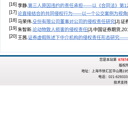
[16]
李静.
第三人原因违约的责任承担——以《合同法》第1
[17]
论直接结合的共同侵权行为——以一个公交案例为视角
[18]
马荣伟.
殳份有限公司董事对公司的侵权责任研究
[J].证
[19]
朱智新.
论动物致人损害的侵权责任
[J].中国证券期货,2013
[20]
王茜.
证券虚假陈述下中介机构的侵权责任形态研究—
您是本站第
6787
版权
地址：上海市徐汇区华山路195
电话：021-6293331
技术支持