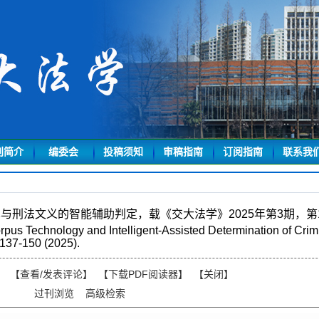
刊简介
编委会
投稿须知
审稿指南
订阅指南
联系我
刑法文义的智能辅助判定，载《交大法学》2025年第3期，第13
rpus Technology and Intelligent-Assisted Determination of Cri
37-150 (2025).
】
【
查看/发表评论
】
【
下载PDF阅读器
】
【
关闭
】
过刊浏览
高级检索