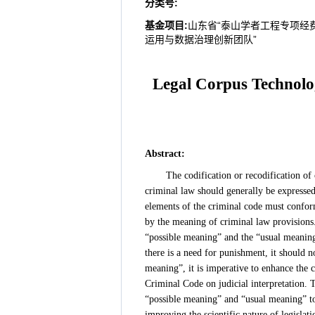
分类号
:
基金项目:
山东省“泰山学者工程专项经费
运用与数据治理创新团队”
Legal Corpus Technolog
Abstract
:
The codification or recodification of
criminal law should generally be expressed 
elements of the criminal code must confor
by the meaning of criminal law provisions.
“possible meaning” and the “usual meaning”
there is a need for punishment, it should 
meaning”, it is imperative to enhance the 
Criminal Code on judicial interpretation. 
“possible meaning” and “usual meaning” to
improving the scientific nature of legislati