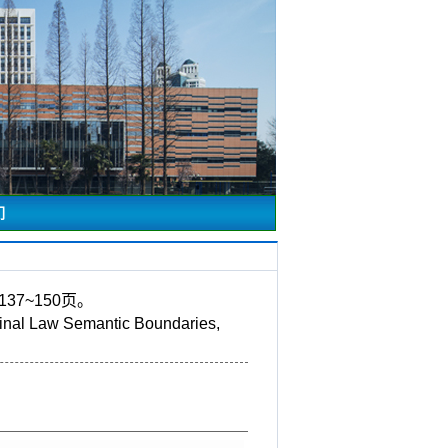
们
7~150页。
minal Law Semantic Boundaries,