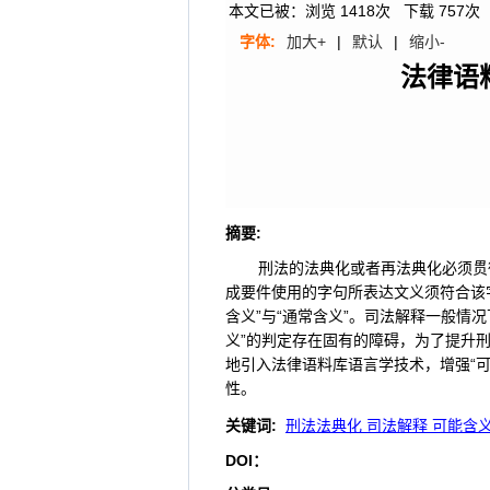
本文已被：浏览
1418
次 下载
757
次
字体:
加大+
|
默认
|
缩小-
法律语
摘要
:
刑法的法典化或者再法典化必须贯
成要件使用的字句所表达文义须符合该
含义”与“通常含义”。司法解释一般情
义”的判定存在固有的障碍，为了提升刑
地引入法律语料库语言学技术，增强“
性。
关键词
:
刑法法典化 司法解释 可能含
DOI：