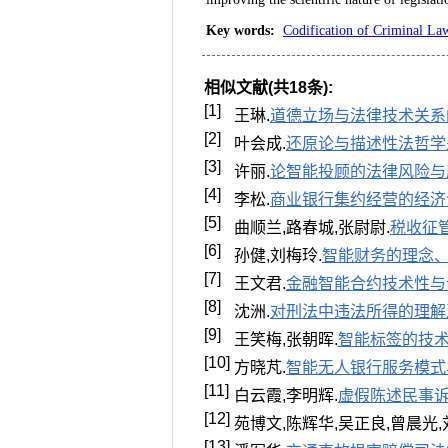
Key words
:
Codification of Criminal Law
相似文献(共18条):
[1]
王琳.
道德立场与法律技术关系
[2]
叶会成.
还原论与描述性法哲学
[3]
许丽.
论智能投顾的法律风险与
[4]
李松.
商业银行集约经营的经济
[5]
曲顺兰,路春城,张尉尉.
税收征
[6]
孙健,刘梅玲.
智能财务的理念
[7]
王文君.
金融智能合约技术性与
[8]
沈洲.
对刑法中违法所得的理解
[9]
王笑梅,张朝晖.
智能标签的技
[10]
方晓芃.
智能无人银行服务模式
[11]
白云霞,李明辉.
虚假陈述民事
[12]
苑博文,陈辉华,吴正良,曾晨光,
[13]