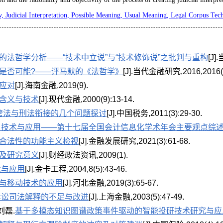
, Judicial Interpretation, Possible Meaning, Usual Meaning, Legal Corpus Tec
的法哲学分析——“技术中立说”与“技术修饰说”之批判与重构
[J]
是否可能?——评马默的《法哲学》
[J].当代金融研究,2016,2016(2
应对
[J].海南金融,2019(9).
含义与技术
[J].现代金融,2000(9):13-14.
管法与刑法衔接的几个问题探讨
[J].中国税务,2011(3):29-30.
、技术与应用——第十七届全国会计信息化学术年会主要观点综
合法性的功能主义检视
[J].金融发展研究,2021(3):61-68.
及研究意义
[J].财经政法资讯,2009(1).
术与应用
[J].金卡工程,2004,8(5):43-46.
与移动技术的应用
[J].河北金融,2019(3):65-67.
诉讼司法解释的不足与改进
[J].上海金融,2003(5):47-49.
刘磊.
基于多模态知识图谱政策事件驱动的智能投研技术研究与应