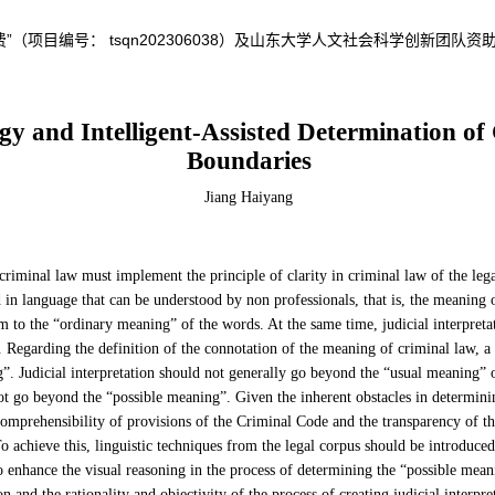
”（项目编号： tsqn202306038）及山东大学人文社会科学创新团队
y and Intelligent-Assisted Determination o
Boundaries
Jiang Haiyang
 criminal law must implement the principle of clarity in criminal law of the lega
in language that can be understood by non professionals, that is, the meaning o
m to the “ordinary meaning” of the words. At the same time, judicial interpret
 Regarding the definition of the connotation of the meaning of criminal law, a
. Judicial interpretation should not generally go beyond the “usual meaning” o
not go beyond the “possible meaning”. Given the inherent obstacles in determin
comprehensibility of provisions of the Criminal Code and the transparency of the
To achieve this, linguistic techniques from the legal corpus should be introduc
 enhance the visual reasoning in the process of determining the “possible mea
on and the rationality and objectivity of the process of creating judicial interpre