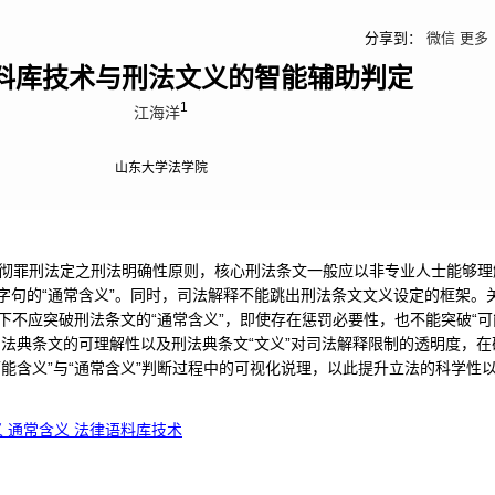
分享到：
微信
更多
料库技术与刑法文义的智能辅助判定
1
江海洋
山东大学法学院
彻罪刑法定之刑法明确性原则，核心刑法条文一般应以非专业人士能够理
字句的“通常含义”。同时，司法解释不能跳出刑法条文文义设定的框架。
况下不应突破刑法条文的“通常含义”，即使存在惩罚必要性，也不能突破“可能
法典条文的可理解性以及刑法典条文“文义”对司法解释限制的透明度，在确
可能含义”与“通常含义”判断过程中的可视化说理，以此提升立法的科学性
义 通常含义 法律语料库技术