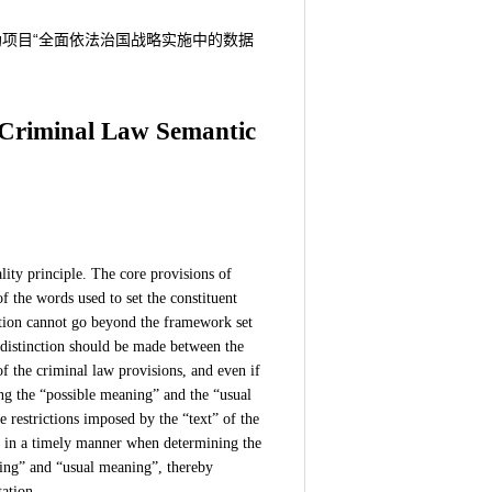
资助项目“全面依法治国战略实施中的数据
f Criminal Law Semantic
lity principle. The core provisions of
f the words used to set the constituent
ation cannot go beyond the framework set
 distinction should be made between the
f the criminal law provisions, and even if
ing the “possible meaning” and the “usual
 restrictions imposed by the “text” of the
ed in a timely manner when determining the
ning” and “usual meaning”, thereby
tation.