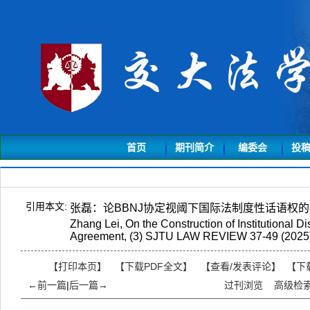
首页
期刊简介
编委会
投
引用本文:
张磊：论BBNJ协定视阈下国际法制度性话语权的构
Zhang Lei, On the Construction of Institutional D
Agreement, (3) SJTU LAW REVIEW 37-49 (2025)
【打印本页】
【下载PDF全文】
【
查看/发表评论
】
【
下
←前一篇
|
后一篇→
过刊浏览
高级检