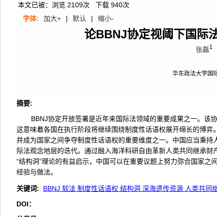
本文已被：浏览
2109
次 下载
940
次
字体:
加大+
|
默认
|
缩小-
论BBNJ协定视阈下国际
1
张磊
华东政法大学国
摘要
:
BBNJ协定开放签署是近年来国际法领域的重要成果之一。该
这意味着各国在执行阶段将继续围绕制度性话语权展开绵长的博弈。
并成为国家之间争夺制度性话语权的重要维度之一。中国应当秉持
际法观念地层的迭代。通过融入海洋科研自由革新人类共同继承财产
“结构洞”理论的有益启示，中国可以在重要议题上努力弥合国家之
经验与做法。
关键词
:
BBNJ 软法 制度性话语权 结构洞 深海遗传资源 人类共同
DOI：