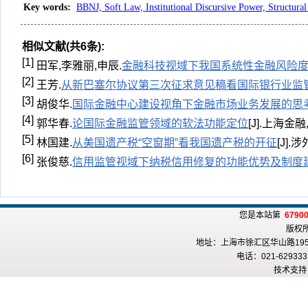
Key words
:
BBNJ, Soft Law, Institutional Discursive Power, Structur
相似文献(共6条):
[1]
田军,李雅丽,申辰.
金融科技视域下我国系统性金融风险
[2]
王芳.
从新巴塞尔协议第三次征求意见稿看国际银行业监
[3]
胡俊华.
国际金融中心建设视角下金融市场业务发展的思
[4]
郭华春.
论国际金融监管领域的软法功能定位
[J].上海金融,2
[5]
林国建.
从美国遗产税“空窗期”看我国遗产税的开征
[J].涉
[6]
张俊慈.
信用监管视域下纳税信用修复的功能优势及制度
您是本站第
6790
版权
地址：上海市徐汇区华山路195
电话：021-6293331
技术支持