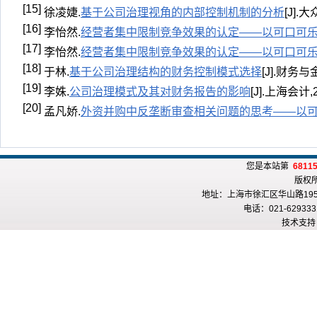
[15]
徐凌婕.
基于公司治理视角的内部控制机制的分析
[J].
[16]
李怡然.
经营者集中限制竞争效果的认定——以可口可
[17]
李怡然.
经营者集中限制竞争效果的认定——以可口可
[18]
于林.
基于公司治理结构的财务控制模式选择
[J].财务与金融
[19]
李姝.
公司治理模式及其对财务报告的影响
[J].上海会计,20
[20]
孟凡娇.
外资并购中反垄断审查相关问题的思考——以
您是本站第
6811
版权
地址：上海市徐汇区华山路195
电话：021-6293331
技术支持