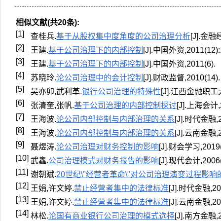
相似文献(共20条):
[1]
查桂兵.
基于从股权集中度角度的公司治理分析
[J].金融经
[2]
王建.
基于公司治理下的内部控制
[J].中国外资,2011(12):
[3]
王建.
基于公司治理下的内部控制
[J].中国外资,2011(6).
[4]
苏晓玲.
论公司治理中的会计控制
[J].财政监督,2010(14).
[5]
吴亦卯,武利革.
银行公司治理的特殊性
[J].江西金融职工大学
[6]
张清奎,张帆.
基于公司治理的内部控制探讨
[J].上海会计,2
[7]
王海波.
论公司内部控制与内部治理的关系
[J].时代金融,20
[8]
王海波.
论公司内部控制与内部治理的关系
[J].云南金融,20
[9]
聂煜涛.
论公司治理对财务控制的影响
[J].财会学习,2019(2
[10]
武鑫.
公司治理模式对财务报告的影响
[J].现代会计,2006(6
[11]
谢朝斌.
20世纪\"经营者革命\"对公司治理演变过程影响
[12]
王娟,许文婷.
禁止经营者集中的法律标准
[J].时代金融,201
[13]
王娟,许文婷.
禁止经营者集中的法律标准
[J].云南金融,201
[14]
林松.
论国有商业银行公司治理的模式选择
[J].南方金融,20