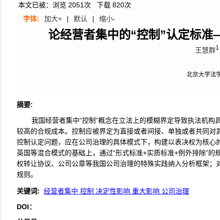
本文已被：浏览
2051
次 下载
820
次
字体:
加大+
|
默认
|
缩小-
论经营者集中的“控制”认定标准
1
王慧群
北京大学法
摘要
:
我国经营者集中“控制”概念在立法上的模糊界定导致执法机
较高的合规成本。控制应被界定为直接或者间接、单独或者共同对
控制认定问题，应在公司治理的具体模式下，构建以表决权为核心
英国等混合模式的基础上，通过“形式标准+实质标准+例外排除”的
权转让协议、公司公章等我国公司治理的特殊实践纳入分析框架；
规则。
关键词
:
经营者集中 控制 决定性影响 重大影响 公司治理
DOI：