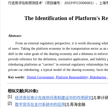
行态势评估和预测技术”（项目编号： 2023YFC3306001）、
The Identification of Platform's Re
Abstract
:
From an external regulatory perspective, it is worth discussing wheth
of users. Taking the platform economy in the transportation sector as an e
shift in the value goals of the sharing economy and a dilemma in enforc
provide reference for the definition, normative application, and liability 
ridesharing platforms as “carriers” in external regulatory relationships fo
private car ridesharing, a typical model of the sharing economy, faces th
Key words
:
Digital Government, Platform Responsibility, Ridesharing,
相似文献(共20条):
[1]
经济责任审计在政府问责制建设中的作用研究
[J].审计
[2]
数字货币在支付系统中的应用
[J].青海金融