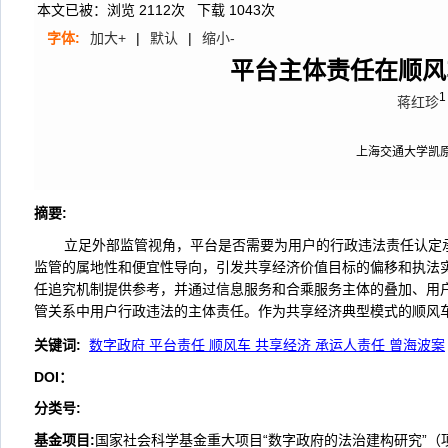
本文已被：浏览
2112
次 下载
1043
次
字体:
加大+
|
默认
|
缩小-
平台主体责任在顺风
1
蒋红珍
上海交通大学凯
摘要
:
立足外部监管视角，平台是否需要为用户的行政违法责任认定
监管的属地性和便宜性导向，引发共享经济价值目标的偏移和执法实
任追究机制提供参考，并通过信息服务和合乘服务主体的叠加、用户
管关系中用户行政违法的主体责任。作为共享经济典型模式的顺风
关键词
:
数字政府 平台责任 顺风车 共享经济 承运人责任 曾海波案
DOI：
分类号
:
基金项目:
国家社会科学基金重大项目“数字政府的法治建构研究”（项