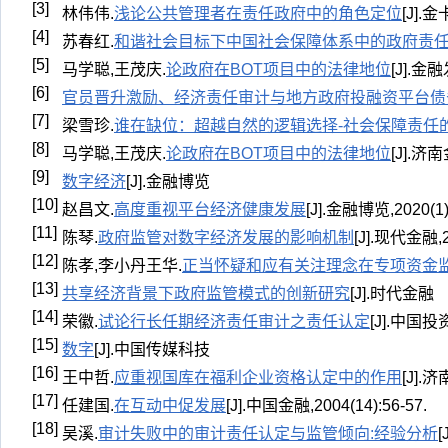
[3]
林伟伟.
浅论公共管理者在责任政府中的角色定位
[J].金
[4]
苏春红.
和谐社会目标下中国社会保障体系中的政府责
[5]
马学聪,王茂庆.
论政府在BOT项目中的法律地位
[J].金融
[6]
官员晋升激励、经济责任审计与地方政府投融资平台债
[7]
梁雪珍.
谁在缺位：超越自然的逻辑选择-社会保障责任
[8]
马学聪,王茂庆.
论政府在BOT项目中的法律地位
[J].济南
[9]
数字经济
[J].金融博览
[10]
赵昌文.
高度重视平台经济健康发展
[J].金融博览,2020(1):
[11]
陈琴.
政府监管对数字经济发展的影响机制
[J].现代金融,20
[12]
陈孝,李小丹王华.
正当怀疑和应有关注理念在专项资金
[13]
共享经济背景下政府监管模式的创新研究
[J].时代金融
[14]
荣徽.
试论行长任期经济责任审计之责任认定
[J].中国投资
[15]
数字
[J].中国传媒科技
[16]
王中哲.
应重视国库在福利企业资格认定中的作用
[J].济
[17]
任建国.
在互动中促发展
[J].中国金融,2004(14):56-57.
[18]
吴溪.
审计失败中的审计责任认定与监管倾向:经验分析
[